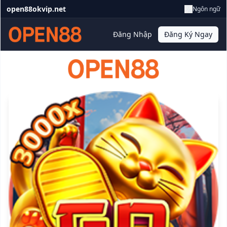
open88okvip.net
Ngôn ngữ
Đăng Nhập
Đăng Ký Ngay