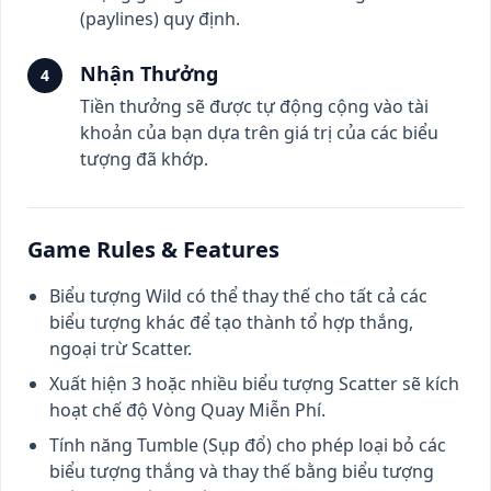
(paylines) quy định.
Nhận Thưởng
4
Tiền thưởng sẽ được tự động cộng vào tài
khoản của bạn dựa trên giá trị của các biểu
tượng đã khớp.
Game Rules & Features
Biểu tượng Wild có thể thay thế cho tất cả các
biểu tượng khác để tạo thành tổ hợp thắng,
ngoại trừ Scatter.
Xuất hiện 3 hoặc nhiều biểu tượng Scatter sẽ kích
hoạt chế độ Vòng Quay Miễn Phí.
Tính năng Tumble (Sụp đổ) cho phép loại bỏ các
biểu tượng thắng và thay thế bằng biểu tượng