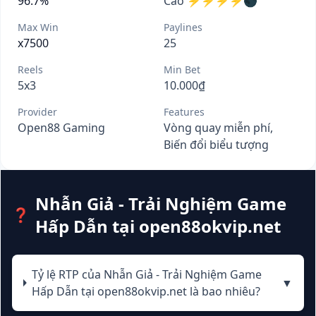
96.7%
Cao ⚡⚡⚡⚡🌑
Max Win
Paylines
x7500
25
Reels
Min Bet
5x3
10.000₫
Provider
Features
Open88 Gaming
Vòng quay miễn phí,
Biến đổi biểu tượng
Nhẫn Giả - Trải Nghiệm Game
❓
Hấp Dẫn tại open88okvip.net
Tỷ lệ RTP của Nhẫn Giả - Trải Nghiệm Game
▼
Hấp Dẫn tại open88okvip.net là bao nhiêu?