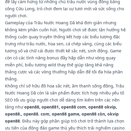
đề lấy cảm hứng từ những chú trâu nước vùng đồng bằng
sông Cửu Long, trò chơi đem lại sự tươi mới và sức sống cho
người chơi.
Gameplay của Trâu Nước Hoang Dã khá đơn giản nhưng
không kém phần cuốn hút. Người chơi sẽ được tận hưởng hệ
thống cuộn quay truyền thống kết hợp các biểu tượng đặc
trưng như trâu nước, hoa sen, cá chép vàng, cùng các biểu
tượng số và chữ cái được thiết kế sắc nét, sinh động. Game
còn có các tính năng bonus đầy hấp dẫn như vòng quay
miễn phí, biểu tượng wild thay thế giúp tăng khả năng
thắng cược và các vòng thưởng hấp dẫn để tối đa hóa phần
thắng.
Không chỉ sở hữu đồ họa sắc nét, âm thanh sống động, Trâu
Nước Hoang Dã còn là sản phẩm được tích hợp nhiều yếu tố
SEO tối ưu giúp người chơi dễ dàng tìm kiếm trên các nền
tảng như
open88, open881, open88 com, open88 okvip,
open88., open88. com, open88 game, open88 còn, okvip
open88
. Điều này góp phần giúp trò chơi trở thành lựa chọn
ưu tiên của đông đảo game thủ yêu thích trải nghiệm casino