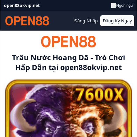
open88okvip.net
Ngôn ngữ
Đăng Nhập
Đăng Ký Ngay
Trâu Nước Hoang Dã - Trò Chơi
Hấp Dẫn tại open88okvip.net